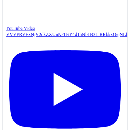
YouTube Video
VVVPRVExNjV2dkZXUnNsTEY4d1hNb1B3LlBRbkxOejNLbF