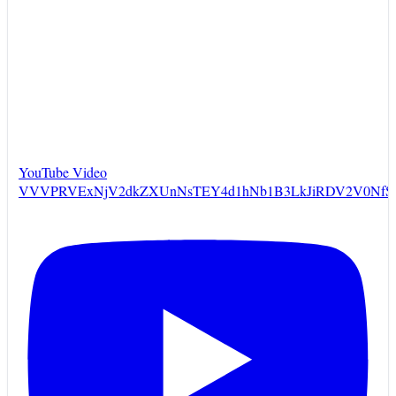
YouTube Video
VVVPRVExNjV2dkZXUnNsTEY4d1hNb1B3LkJiRDV2V0NfS