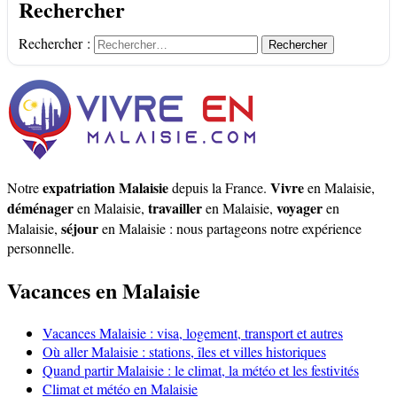
Rechercher
Rechercher :
expatriation Malaisie
Vivre
Notre
depuis la France.
en Malaisie,
déménager
travailler
voyager
en Malaisie,
en Malaisie,
en
séjour
Malaisie,
en Malaisie : nous partageons notre expérience
personnelle.
Vacances en Malaisie
Vacances Malaisie : visa, logement, transport et autres
Où aller Malaisie : stations, îles et villes historiques
Quand partir Malaisie : le climat, la météo et les festivités
Climat et météo en Malaisie