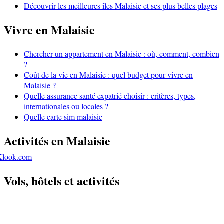
Découvrir les meilleures îles Malaisie et ses plus belles plages
Vivre en Malaisie
Chercher un appartement en Malaisie : où, comment, combien
?
Coût de la vie en Malaisie : quel budget pour vivre en
Malaisie ?
Quelle assurance santé expatrié choisir : critères, types,
internationales ou locales ?
Quelle carte sim malaisie
Activités en Malaisie
Klook.com
Vols, hôtels et activités