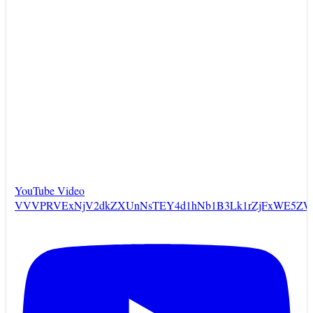
YouTube Video
VVVPRVExNjV2dkZXUnNsTEY4d1hNb1B3Lk1rZjFxWE5ZW