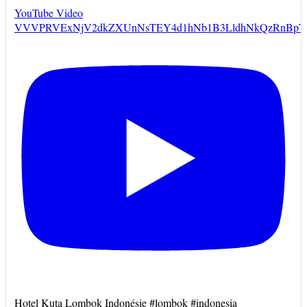
YouTube Video
VVVPRVExNjV2dkZXUnNsTEY4d1hNb1B3LldhNkQzRnBpT
Hotel Kuta Lombok Indonésie #lombok #indonesia