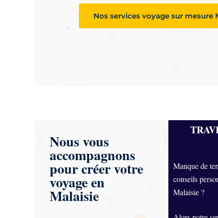
Nos services voyage sur mesure M
TRAVE
Nous vous
accompagnons
pour créer votre
Manque de tem
voyage en
conseils perso
Malaisie
Malaisie ?
Alors notre se