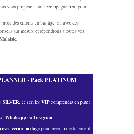
 nous vous proposons un accompagnement pour
, avec des enfants en bas âge, ou avec des
onseils sur mesure et répondrons à toutes vos
Malaisie
.
LANNER - Pack PLATINUM​
VIP
ck SILVER, ce service
comprendra en plus :
Whatsapp
Telegram
par
ou
.
o avec écran partag
é pour créer immédiatement