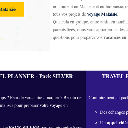
notamment en Malaisie et en Indonésie,
alaisie
voyage Malaisie
tous vos projets de
.
Que cela en groupe, entre amis, en famille
parents âgés, nous vous apporterons des c
vacances en 
questions pour préparer vos
L PLANNER - Pack SILVER
TRAVEL P
ps ? Peur de vous faire arnaquer ? Besoin de
Contrairement au pa
nnalisés pour préparer votre voyage en
Des échanges 
appel vidé
Un
PACK SILVER
rvice
pourrait répondre à vos