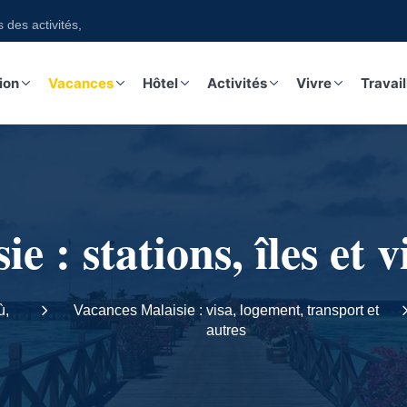
ivités, guides, excursions sur notre boutique
ion
Vacances
Hôtel
Activités
Vivre
Travail
e : stations, îles et v
ù,
Vacances Malaisie : visa, logement, transport et
autres