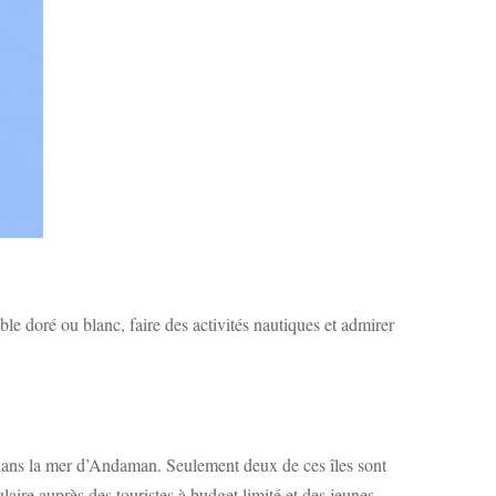
le doré ou blanc, faire des activités nautiques et admirer
 dans la mer d’Andaman. Seulement deux de ces îles sont
laire auprès des touristes à budget limité et des jeunes