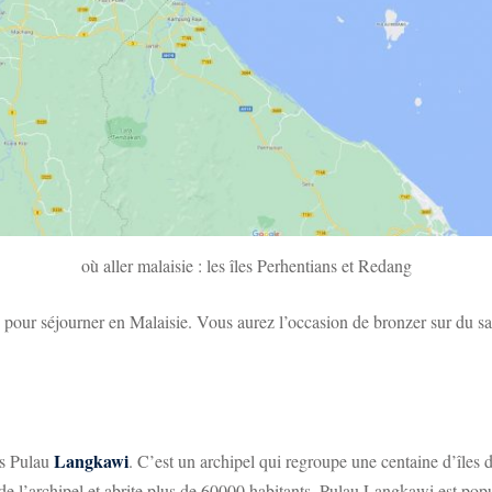
où aller malaisie : les îles Perhentians et Redang
s pour séjourner en Malaisie. Vous aurez l’occasion de bronzer sur du sab
Langkawi
rs Pulau
. C’est un archipel qui regroupe une centaine d’îles
 de l’archipel et abrite plus de 60000 habitants. Pulau Langkawi est popu