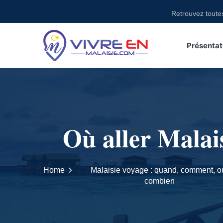
Skip
Retrouvez toutes des act
to
content
Présentat
Où aller Malaisi
Home
Malaisie voyage : quand, comment, o
combien