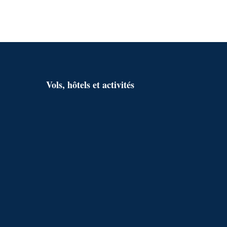
r
c
h
e
r
Vols, hôtels et activités
: