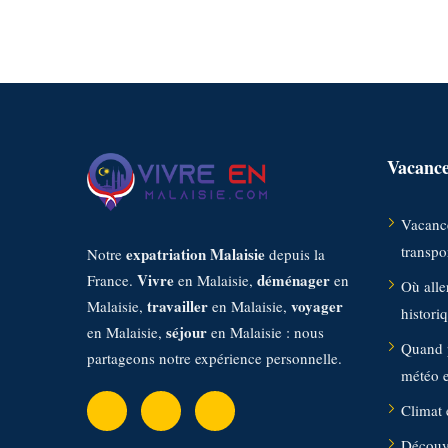
Vacance
Vacance
transpor
expatriation Malaisie
Notre
depuis la
Vivre
déménager
France.
en Malaisie,
en
Où aller
travailler
voyager
Malaisie,
en Malaisie,
histori
séjour
en Malaisie,
en Malaisie : nous
Quand p
partageons notre expérience personnelle.
météo et
Climat 
Découvr