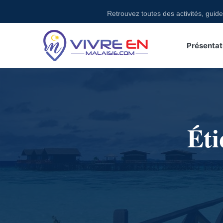
Skip
Retrouvez toutes des activités, guides, exc
to
content
Présentat
Éti