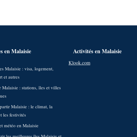
s en Malaisie
Activités en Malaisie
Klook.com
s Malaisie : visa, logement,
t et autres
 Malaisie : stations, îles et villes
ques
artir Malaisie : le climat, la
 les festivités
et météo en Malaisie
ir les meilleures îles Malaisie et