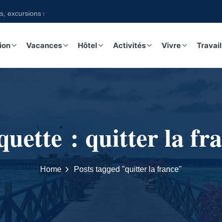
ursions sur notre boutique
ion
Vacances
Hôtel
Activités
Vivre
Travail
quette :
quitter la fr
Home
Posts tagged "quitter la france"