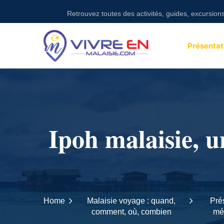
Skip
Retrouvez toutes des activités, guides, excursions sur n
to
content
Présentat
Ipoh malaisie, un
Home
Malaisie voyage : quand,
Prés
comment, où, combien
mét