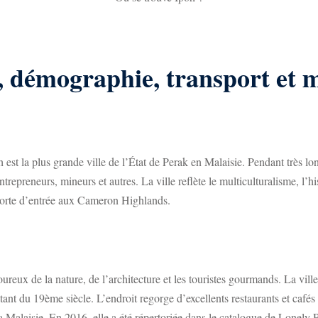
e, démographie, transport et 
 est la plus grande ville de
l’État
de Perak en Malaisie. Pendant très lon
trepreneurs, mineurs et autres. La ville reflète le multiculturalisme, l’his
la porte d’entrée aux Cameron Highlands.
oureux de la nature, de l’architecture et les touristes gourmands. La vill
nt du 19ème siècle. L’endroit regorge d’excellents restaurants et cafés q
a Malaisie. En 2016, elle a été répertoriée dans le catalogue de Lonely P