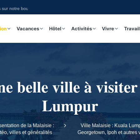
otre boutique
ion
Vacances
Hôtel
Activités
Vivre
Travail
e belle ville à visit
Lumpur
entation de la Malaisie :
Ville Malaisie : Kuala Lum
éo, villes et généralités
Georgetown, Ipoh et autres v