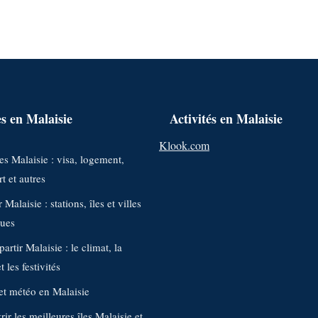
s en Malaisie
Activités en Malaisie
Klook.com
s Malaisie : visa, logement,
t et autres
 Malaisie : stations, îles et villes
ques
artir Malaisie : le climat, la
 les festivités
et météo en Malaisie
ir les meilleures îles Malaisie et