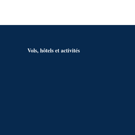
r
c
h
e
r
Vols, hôtels et activités
: