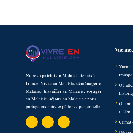
Vacance
Vacance
transpor
expatriation Malaisie
Notre
depuis la
Vivre
déménager
France.
en Malaisie,
en
Où aller
travailler
voyager
Malaisie,
en Malaisie,
histori
séjour
en Malaisie,
en Malaisie : nous
Quand p
partageons notre expérience personnelle.
météo et
Climat 
Découvr