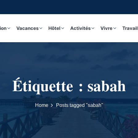
Retrouvez toutes des activités, guides, excursions sur not
ion
Vacances
Hôtel
Activités
Vivre
Travail
Étiquette :
sabah
Home
Posts tagged "sabah"