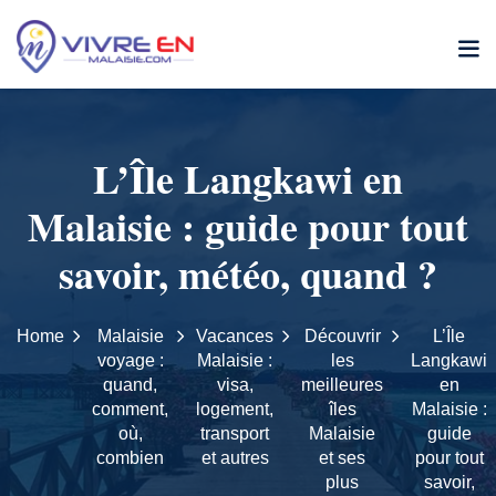
L’Île Langkawi en
Malaisie : guide pour tout
savoir, météo, quand ?
Home
Malaisie
Vacances
Découvrir
L’Île
voyage :
Malaisie :
les
Langkawi
quand,
visa,
meilleures
en
comment,
logement,
îles
Malaisie :
où,
transport
Malaisie
guide
combien
et autres
et ses
pour tout
plus
savoir,