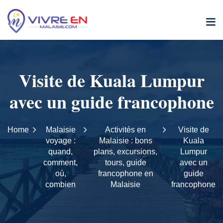
Skip
to
content
Visite de Kuala Lumpur
avec un guide francophone
Home
Malaisie
Activités en
Visite de
voyage :
Malaisie : bons
Kuala
quand,
plans, excursions,
Lumpur
comment,
tours, guide
avec un
où,
francophone en
guide
combien
Malaisie
francophone