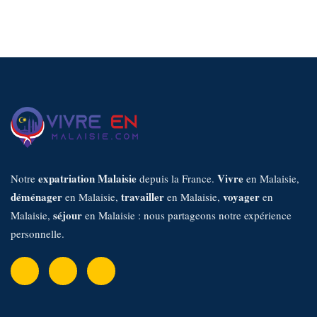
17/02/2026 1:11 am
h
e
r
c
h
e
r
:
expatriation Malaisie
Vivre
Notre
depuis la France.
en Malaisie,
déménager
travailler
voyager
en Malaisie,
en Malaisie,
en
séjour
Malaisie,
en Malaisie : nous partageons notre expérience
personnelle.