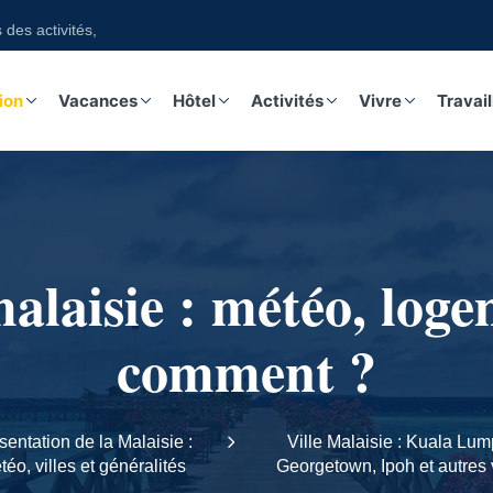
vités, guides, excursions sur notre boutique
ion
Vacances
Hôtel
Activités
Vivre
Travail
alaisie : météo, log
comment ?
sentation de la Malaisie :
Ville Malaisie : Kuala Lum
éo, villes et généralités
Georgetown, Ipoh et autres v