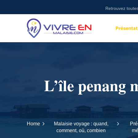
Skip
Retrouvez toutes des acti
to
content
Présentat
L’île penang m
Home
Malaisie voyage : quand,
Pré
comment, où, combien
mét