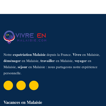
h
e
r
c
h
e
r
:
expatriation Malaisie
Vivre
Notre
depuis la France.
en Malaisie,
déménager
travailler
voyager
en Malaisie,
en Malaisie,
en
séjour
Malaisie,
en Malaisie : nous partageons notre expérience
personnelle.
Vacances en Malaisie