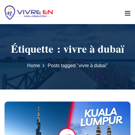
Skip
to
content
Étiquette :
vivre à dubaï
Home
Posts tagged "vivre à dubaï"