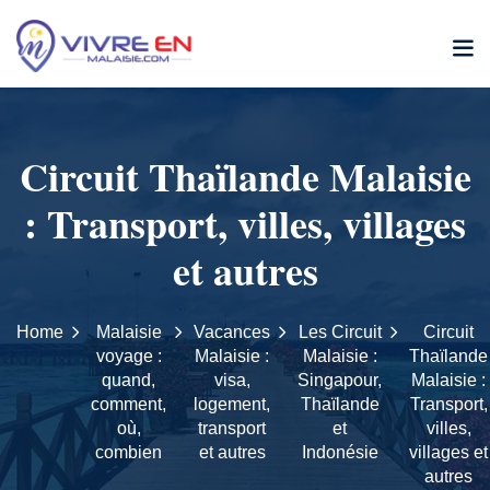
Skip
to
content
Circuit Thaïlande Malaisie
: Transport, villes, villages
et autres
Home
Malaisie
Vacances
Les Circuit
Circuit
voyage :
Malaisie :
Malaisie :
Thaïlande
quand,
visa,
Singapour,
Malaisie :
comment,
logement,
Thaïlande
Transport,
où,
transport
et
villes,
combien
et autres
Indonésie
villages et
autres