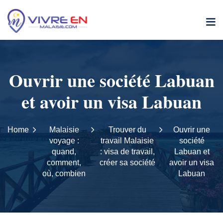
Ouvrir une société Labuan
et avoir un visa Labuan
Home
Malaisie
Trouver du
Ouvrir une
voyage :
travail Malaisie
société
quand,
: visa de travail,
Labuan et
comment,
créer sa société
avoir un visa
où, combien
Labuan