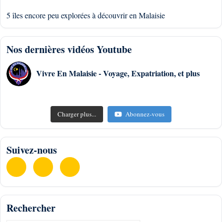
5 îles encore peu explorées à découvrir en Malaisie
Nos dernières vidéos Youtube
Vivre En Malaisie - Voyage, Expatriation, et plus
Charger plus...
Abonnez-vous
Suivez-nous
Rechercher
Hotel Kuta Lombok Indonésie #lombok #indonesia