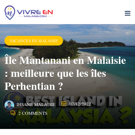
Skip
to
content
VACANCES EN MALAISIE
Île Mantanani en Malaisie
: meilleure que les îles
Perhentian ?
07/12/2022
IHSANE MALAISIE
2 COMMENTS