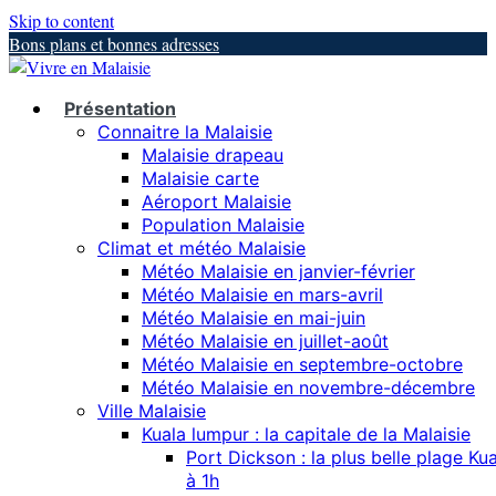
Skip to content
Bons plans et bonnes adresses
Présentation
Connaitre la Malaisie
Malaisie drapeau
Malaisie carte
Aéroport Malaisie
Population Malaisie
Climat et météo Malaisie
Météo Malaisie en janvier-février
Météo Malaisie en mars-avril
Météo Malaisie en mai-juin
Météo Malaisie en juillet-août
Météo Malaisie en septembre-octobre
Météo Malaisie en novembre-décembre
Ville Malaisie
Kuala lumpur : la capitale de la Malaisie
Port Dickson : la plus belle plage K
à 1h