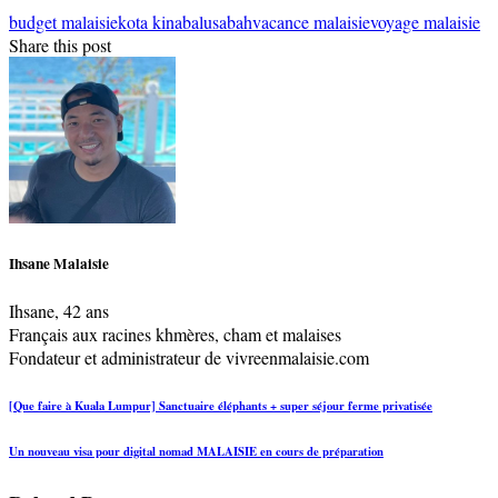
budget malaisie
kota kinabalu
sabah
vacance malaisie
voyage malaisie
Share this post
Ihsane Malaisie
Ihsane, 42 ans
Français aux racines khmères, cham et malaises
Fondateur et administrateur de vivreenmalaisie.com
[Que faire à Kuala Lumpur] Sanctuaire éléphants + super séjour ferme privatisée
Un nouveau visa pour digital nomad MALAISIE en cours de préparation