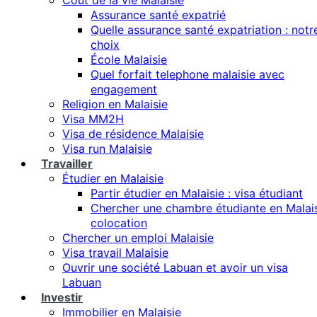
Coût de la vie Malaisie
Assurance santé expatrié
Quelle assurance santé expatriation : notr
choix
École Malaisie
Quel forfait telephone malaisie avec
engagement
Religion en Malaisie
Visa MM2H
Visa de résidence Malaisie
Visa run Malaisie
Travailler
Étudier en Malaisie
Partir étudier en Malaisie : visa étudiant
Chercher une chambre étudiante en Malais
colocation
Chercher un emploi Malaisie
Visa travail Malaisie
Ouvrir une société Labuan et avoir un visa
Labuan
Investir
Immobilier en Malaisie