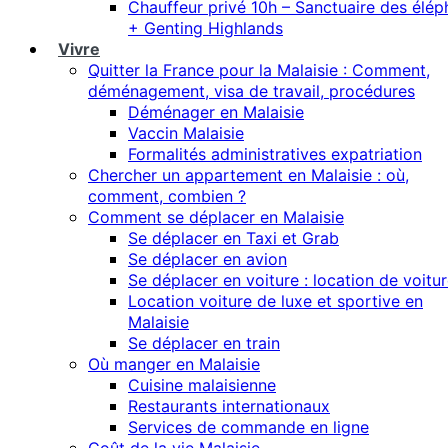
Chauffeur privé 10h – Sanctuaire des élép
+ Genting Highlands
Vivre
Quitter la France pour la Malaisie : Comment,
déménagement, visa de travail, procédures
Déménager en Malaisie
Vaccin Malaisie
Formalités administratives expatriation
Chercher un appartement en Malaisie : où,
comment, combien ?
Comment se déplacer en Malaisie
Se déplacer en Taxi et Grab
Se déplacer en avion
Se déplacer en voiture : location de voitu
Location voiture de luxe et sportive en
Malaisie
Se déplacer en train
Où manger en Malaisie
Cuisine malaisienne
Restaurants internationaux
Services de commande en ligne