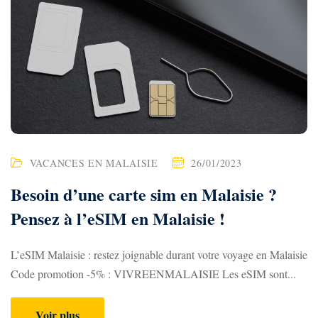
o
g
M
a
l
a
VACANCES EN MALAISIE
26/01/2023
i
Besoin d’une carte sim en Malaisie ?
s
Pensez à l’eSIM en Malaisie !
i
e
L’eSIM Malaisie : restez joignable durant votre voyage en Malaisie
Code promotion -5% : VIVREENMALAISIE Les eSIM sont...
:
Voir plus