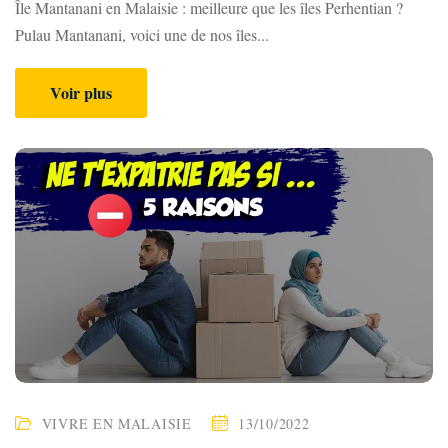
Île Mantanani en Malaisie : meilleure que les îles Perhentian ?
t
Pulau Mantanani, voici une de nos îles...
n
Voir plus
o
t
r
e
q
u
o
t
i
VIVRE EN MALAISIE
13/10/2022