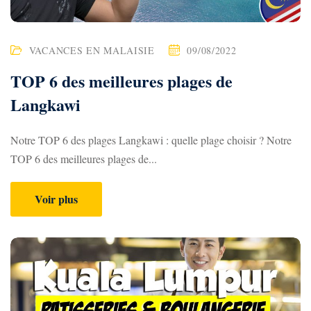
s
i
VACANCES EN MALAISIE
09/08/2022
e
TOP 6 des meilleures plages de
e
Langkawi
n
Notre TOP 6 des plages Langkawi : quelle plage choisir ? Notre
V
TOP 6 des meilleures plages de...
L
O
Voir plus
G