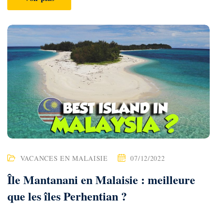
l
’
a
c
t
u
a
l
i
VACANCES EN MALAISIE
07/12/2022
t
Île Mantanani en Malaisie : meilleure
é
que les îles Perhentian ?
e