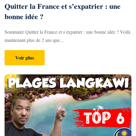
d
Quitter la France et s’expatrier : une
bonne idée ?
i
e
Sommaire Quitter la France et s’expatrier : une bonne idée ? Voilà
n
maintenant plus de 2 ans que...
e
Voir plus
n
M
a
l
a
i