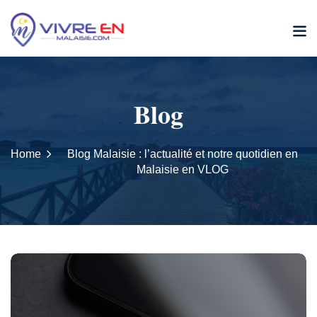
Skip
to
content
Blog
Home
Blog Malaisie : l’actualité et notre quotidien en
Malaisie en VLOG
B
l