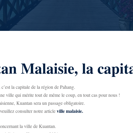
n Malaisie, la capit
c’est la capitale de la région de Pahang.
t une ville qui mérite tout de même le coup, en tout cas pour nous !
alaisienne, Kuantan sera un passage obligatoire.
ville malaisie.
 veuillez consulter notre article
concernant la ville de Kuantan.