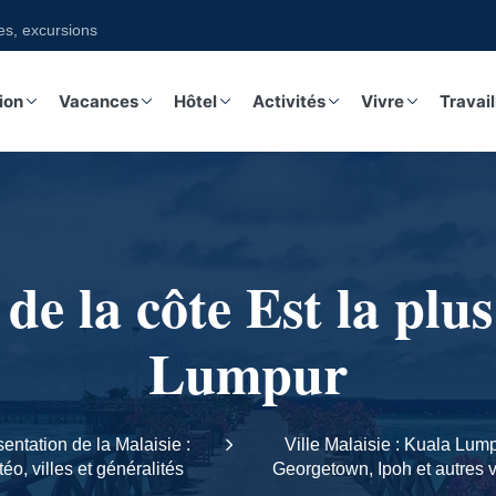
xcursions sur notre boutique
ion
Vacances
Hôtel
Activités
Vivre
Travail
 de la côte Est la pl
Lumpur
entation de la Malaisie :
Ville Malaisie : Kuala Lump
éo, villes et généralités
Georgetown, Ipoh et autres v