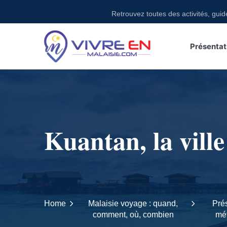
Skip
Retrouvez toutes des activités, guides, e
to
content
Présentat
Kuantan, la ville
Home
Malaisie voyage : quand,
Prés
comment, où, combien
mét