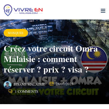
Skip
to
content
MOSQUÉE
Créez votre circuit Omra
Malaisie : comment
réserver ? prix ? visa ?
28/07/2023
IHSANE MALAISIE
1 COMMENTS