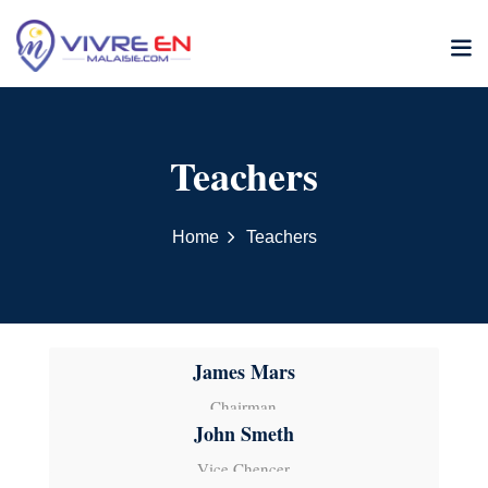
Skip
to
content
Teachers
Home
Teachers
James Mars
Chairman
John Smeth
Vice Chencer