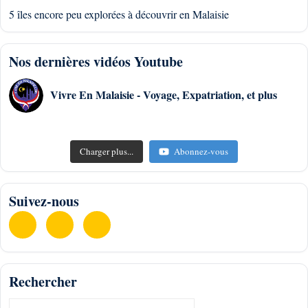
5 îles encore peu explorées à découvrir en Malaisie
Nos dernières vidéos Youtube
Vivre En Malaisie - Voyage, Expatriation, et plus
Charger plus...
Abonnez-vous
Suivez-nous
Rechercher
Hotel Kuta Lombok Indonésie #lombok #indonesia
Prix budget Malaisie - Épicerie orientale #ramadan2026
Vivre ensemble en Malaisie : église, mosquée, temple #malaisie
R