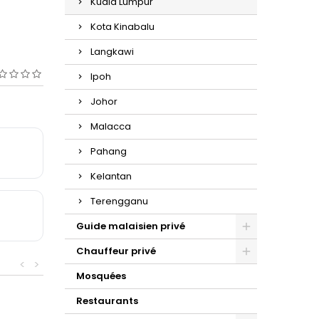
Kuala Lumpur
Kota Kinabalu
Langkawi
Ipoh
Johor
Malacca
Pahang
Kelantan
Terengganu
Guide malaisien privé
Chauffeur privé
<
>
Mosquées
Restaurants