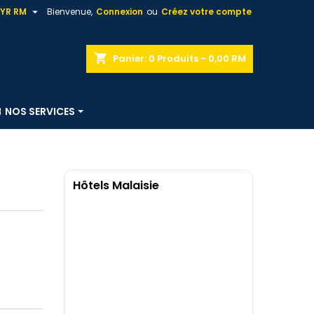

YR RM
Bienvenue,
Connexion
ou
Créez votre compte
shopping_cart
Panier:
0
Produits - 0,00 RM
NOS SERVICES
Hôtels Malaisie