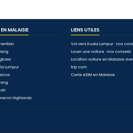
 EN MALAISIE
LIENS UTILES
hentian
Vol vers Kuala Lumpur : nos cons
dang
Louer une voiture : nos conseils
ngkawi
Location voiture en Malaisie av
ala Lumpur
trip.com
lacca
Carte eSIM en Malaisie
nang
bah
meron Highlands