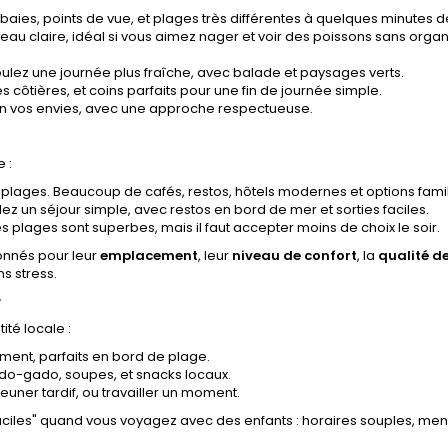
 baies, points de vue, et plages très différentes à quelques minutes d
 eau claire, idéal si vous aimez nager et voir des poissons sans organ
ulez une journée plus fraîche, avec balade et paysages verts.
s côtières, et coins parfaits pour une fin de journée simple.
lon vos envies, avec une approche respectueuse.
 :
es plages. Beaucoup de cafés, restos, hôtels modernes et options famil
ulez un séjour simple, avec restos en bord de mer et sorties faciles.
es plages sont superbes, mais il faut accepter moins de choix le soir.
onnés pour leur
emplacement
, leur
niveau de confort
, la
qualité d
ns stress.
r
ité locale :
lement, parfaits en bord de plage.
ado-gado, soupes, et snacks locaux.
euner tardif, ou travailler un moment.
ciles" quand vous voyagez avec des enfants : horaires souples, me