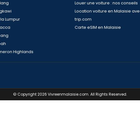
dang
Louer une voiture : nos conseils
ngkawi
Location voiture en Malaisie av
ala Lumpur
trip.com
lacca
Carte eSIM en Malaisie
nang
bah
meron Highlands
© Copyright 2026 Vivreenmalaisie.com. All Rights Reserved.