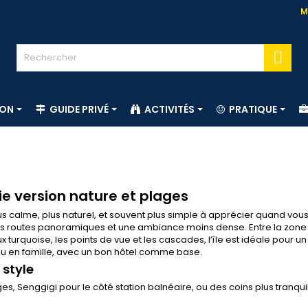
M

ION
GUIDE PRIVÉ
ACTIVITÉS
PRATIQUE
e version nature et plages
s calme, plus naturel, et souvent plus simple à apprécier quand vou
es routes panoramiques et une ambiance moins dense. Entre la zone
 turquoise, les points de vue et les cascades, l’île est idéale pour un
ou en famille, avec un bon hôtel comme base.
 style
es, Senggigi pour le côté station balnéaire, ou des coins plus tranquil