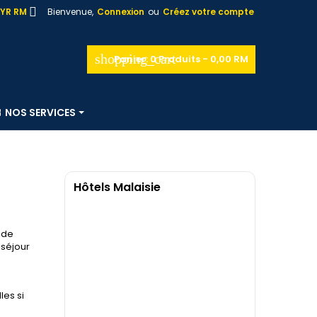

YR RM
Bienvenue,
Connexion
ou
Créez votre compte
shopping_cart
Panier:
0
Produits - 0,00 RM
NOS SERVICES
Hôtels Malaisie
s
 de
 séjour
les si