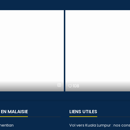
108
 EN MALAISIE
LIENS UTILES
hentian
Vol vers Kuala Lumpur : nos cons