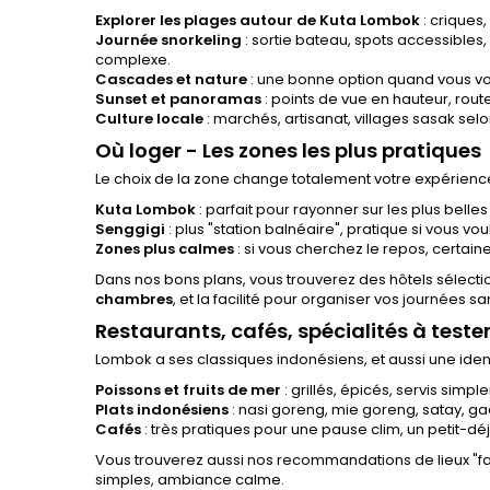
Explorer les plages autour de Kuta Lombok
: criques,
Journée snorkeling
: sortie bateau, spots accessibles,
complexe.
Cascades et nature
: une bonne option quand vous vo
Sunset et panoramas
: points de vue en hauteur, route
Culture locale
: marchés, artisanat, villages sasak se
Où loger - Les zones les plus pratiques
Le choix de la zone change totalement votre expérience
Kuta Lombok
: parfait pour rayonner sur les plus bell
Senggigi
: plus "station balnéaire", pratique si vous vo
Zones plus calmes
: si vous cherchez le repos, certain
Dans nos bons plans, vous trouverez des hôtels sélecti
chambres
, et la facilité pour organiser vos journées sa
Restaurants, cafés, spécialités à teste
Lombok a ses classiques indonésiens, et aussi une ident
Poissons et fruits de mer
: grillés, épicés, servis simp
Plats indonésiens
: nasi goreng, mie goreng, satay, g
Cafés
: très pratiques pour une pause clim, un petit-déj
Vous trouverez aussi nos recommandations de lieux "fa
simples, ambiance calme.