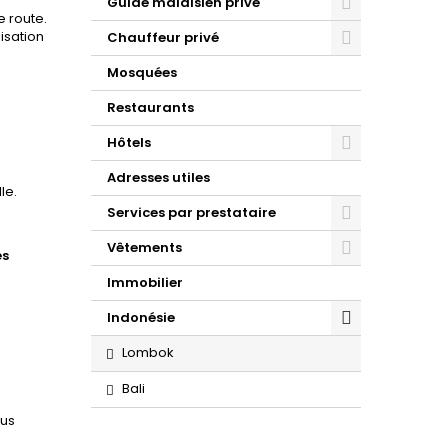
Guide malaisien privé
e route.
isation
Chauffeur privé
Mosquées
Restaurants
Hôtels
Adresses utiles
le.
Services par prestataire
Vêtements
es
Immobilier
Indonésie
Lombok
Bali
nus