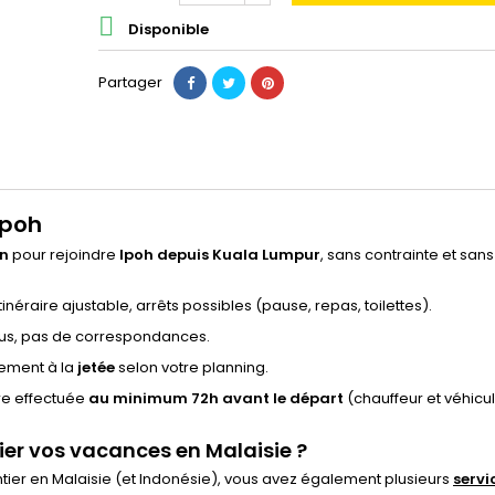

Disponible
Partager
Ipoh
en
pour rejoindre
lpoh depuis Kuala Lumpur
, sans contrainte et sans
tinéraire ajustable, arrêts possibles (pause, repas, toilettes).
 bus, pas de correspondances.
ctement à la
jetée
selon votre planning.
tre effectuée
au minimum 72h avant le départ
(chauffeur et véhicu
ier vos vacances en Malaisie ?
entier en Malaisie (et Indonésie), vous avez également plusieurs
servi