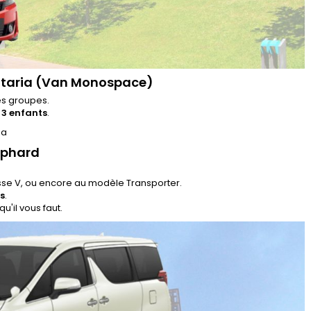
/Staria (Van Monospace)
es groupes.
 3 enfants
.
lphard
sse V, ou encore au modèle Transporter.
s
.
u'il vous faut.