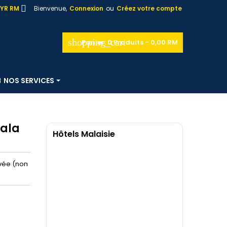

YR RM
Bienvenue,
Connexion
ou
Créez votre compte
shopping_cart
Panier:
0
Produits - 0,00 RM
NOS SERVICES
uala
Hôtels Malaisie
ivée (non