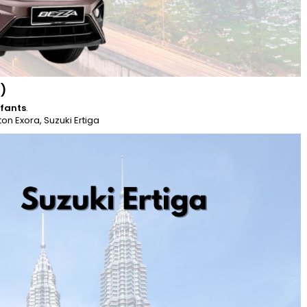
)
nfants
.
n Exora, Suzuki Ertiga