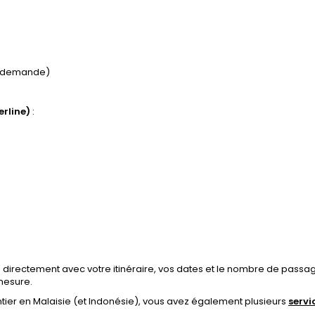
ur demande)
erline)
:
 directement avec votre itinéraire, vos dates et le nombre de passag
mesure.
entier en Malaisie (et Indonésie), vous avez également plusieurs
servi