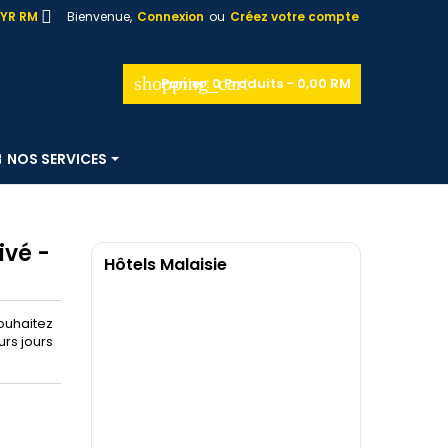

YR RM
Bienvenue,
Connexion
ou
Créez votre compte
shopping_cart
Panier:
0
Produits - 0,00 RM
NOS SERVICES
ivé -
Hôtels Malaisie
souhaitez
urs jours