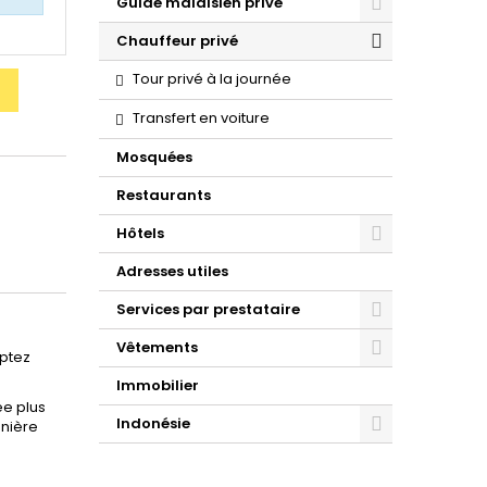
Guide malaisien privé
Chauffeur privé
Tour privé à la journée
Transfert en voiture
Mosquées
Restaurants
Hôtels
Adresses utiles
Services par prestataire
Vêtements
Optez
Immobilier
ée plus
Indonésie
anière