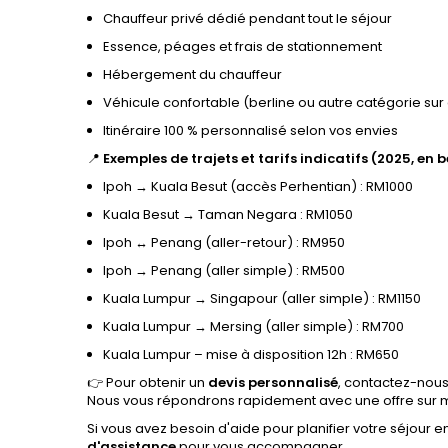
Chauffeur privé dédié pendant tout le séjour
Essence, péages et frais de stationnement
Hébergement du chauffeur
Véhicule confortable (berline ou autre catégorie s
Itinéraire 100 % personnalisé selon vos envies
📍
Exemples de trajets et tarifs indicatifs (2025, en b
Ipoh → Kuala Besut (accès Perhentian) : RM1000
Kuala Besut → Taman Negara : RM1050
Ipoh ↔ Penang (aller-retour) : RM950
Ipoh → Penang (aller simple) : RM500
Kuala Lumpur → Singapour (aller simple) : RM1150
Kuala Lumpur → Mersing (aller simple) : RM700
Kuala Lumpur – mise à disposition 12h : RM650
👉 Pour obtenir un
devis personnalisé
, contactez-nous
Nous vous répondrons rapidement avec une offre sur 
Si vous avez besoin d'aide pour planifier votre séjour 
d'assistance
pour vous accompagner.