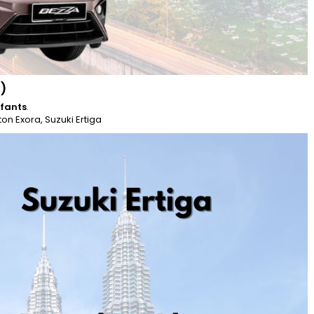
)
nfants
.
n Exora, Suzuki Ertiga