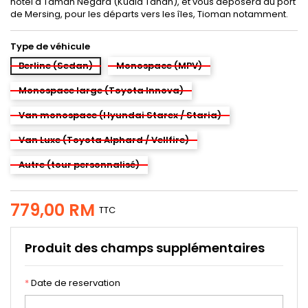
hôtel à Taman Negara (Kuala Tahan), et vous déposera au port
de Mersing, pour les départs vers les îles, Tioman notamment.
Type de véhicule
Berline (Sedan)
Monospace (MPV)
Monospace large (Toyota Innova)
Van monospace (Hyundai Starex / Staria)
Van Luxe (Toyota Alphard / Vellfire)
Autre (tour personnalisé)
779,00 RM
TTC
Produit des champs supplémentaires
*
Date de reservation