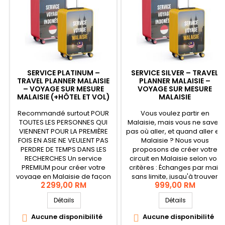
SERVICE PLATINUM –
SERVICE SILVER – TRAVEL
TRAVEL PLANNER MALAISIE
PLANNER MALAISIE –
– VOYAGE SUR MESURE
VOYAGE SUR MESURE
MALAISIE (+HÔTEL ET VOL)
MALAISIE
Recommandé surtout POUR
Vous voulez partir en
TOUTES LES PERSONNES QUI
Malaisie, mais vous ne savez
VIENNENT POUR LA PREMIÈRE
pas où aller, et quand aller en
FOIS EN ASIE NE VEULENT PAS
Malaisie ? Nous vous
PERDRE DE TEMPS DANS LES
proposons de créer votre
RECHERCHES Un service
circuit en Malaisie selon vos
PREMIUM pour créer votre
critères : Échanges par mail,
voyage en Malaisie de façon
sans limite, jusqu'à trouver
2 299,00 RM
999,00 RM
personnalisée. Le service
votre circuit. Vidéo
comprend : Les échanges
récapitulative du circuit
Détails
Détails
privés par Whatsapp
choisi. Nous resterons
(appels, messages) et e-
joignables par mail, à tout
Aucune disponibilité
Aucune disponibilité


mails, sans limite, jusqu'à
moment, avant votre séjour.