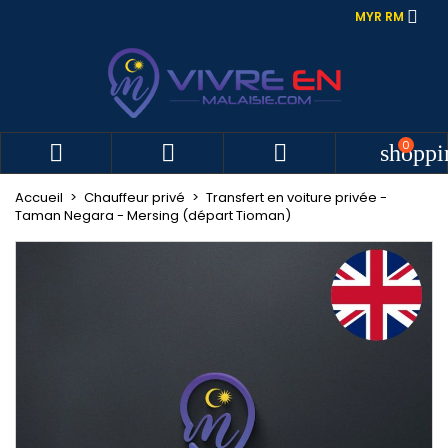

MYR RM
0



shoppi
Accueil
Chauffeur privé
Transfert en voiture privée -
Taman Negara - Mersing (départ Tioman)