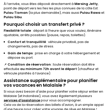
À l’arrivée, vous êtes déposé directement à
Mersing Jetty
,
point de départ vers les îles les plus connues de la côte Est :
Pulau Tioman
(la plus demandée), mais aussi
Pulau Rawa
et
Pulau Sibu
.
Pourquoi choisir un transfert privé ?
Flexibilité totale
: départ à l’heure que vous voulez, itinéraire
ajustable, arrêts possibles (pause, repas, toilettes).
Confort et tranquillité
: véhicule privatisé, pas de
changements, pas de stress.
Gain de temps
: prise en charge à votre hébergement et
dépose au port.
📌
Condition de réservation :
toute réservation doit être
effectuée
au minimum 72h avant le départ
(chauffeur et
véhicule planifiés à l’avance).
Assistance supplémentaire pour planifier
vos vacances en Malaisie ?
Si vous avez besoin d'aide pour planifier votre séjour entier en
Malaisie (et Indonésie), vous avez également plusieurs
services d'assistance
pour vous accompagner.
Cela va de la réservation des billets d'avion, à un simple appel
d'une heure pour créer votre voyage de rêve en Malaisie !