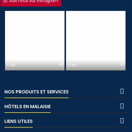
Suis nous sur instagram
66
33

NOS PRODUITS ET SERVICES

HÔTELS EN MALAISIE

LIENS UTILES