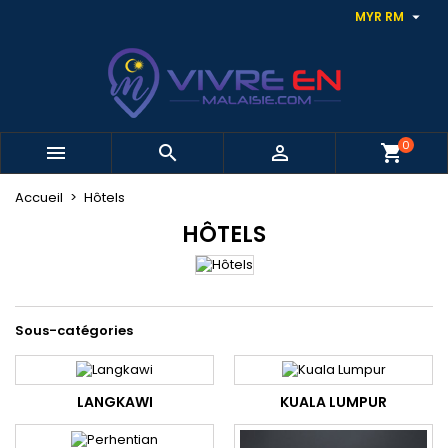

MYR RM
0



shopping_cart
Accueil
Hôtels
HÔTELS
Sous-catégories
LANGKAWI
KUALA LUMPUR