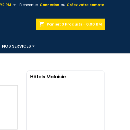

YR RM
Bienvenue,
Connexion
ou
Créez votre compte
shopping_cart
Panier:
0
Produits - 0,00 RM
NOS SERVICES
Hôtels Malaisie