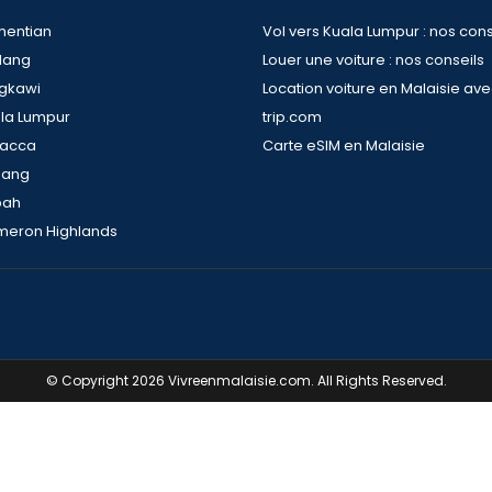
hentian
Vol vers Kuala Lumpur : nos cons
dang
Louer une voiture : nos conseils
ngkawi
Location voiture en Malaisie av
ala Lumpur
trip.com
lacca
Carte eSIM en Malaisie
nang
bah
meron Highlands
© Copyright 2026 Vivreenmalaisie.com. All Rights Reserved.