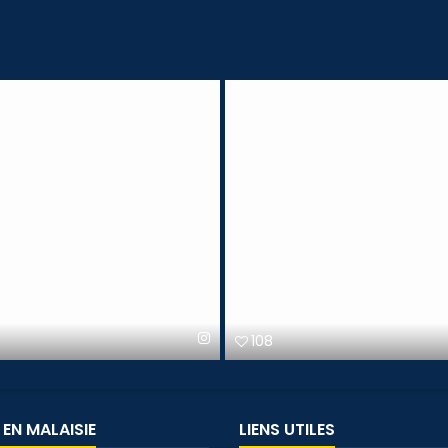
108
 EN MALAISIE
LIENS UTILES