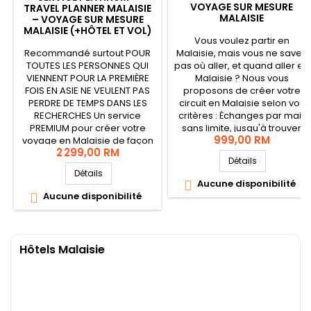
VOYAGE SUR MESURE
TRAVEL PLANNER MALAISIE
MALAISIE
– VOYAGE SUR MESURE
MALAISIE (+HÔTEL ET VOL)
Vous voulez partir en
Recommandé surtout POUR
Malaisie, mais vous ne savez
TOUTES LES PERSONNES QUI
pas où aller, et quand aller en
VIENNENT POUR LA PREMIÈRE
Malaisie ? Nous vous
FOIS EN ASIE NE VEULENT PAS
proposons de créer votre
PERDRE DE TEMPS DANS LES
circuit en Malaisie selon vos
RECHERCHES Un service
critères : Échanges par mail,
PREMIUM pour créer votre
sans limite, jusqu'à trouver
999,00 RM
voyage en Malaisie de façon
votre circuit. Vidéo
2 299,00 RM
personnalisée. Le service
récapitulative du circuit
Détails
comprend : Les échanges
choisi. Nous resterons
Détails
privés par Whatsapp
joignables par mail, à tout
Aucune disponibilité

(appels, messages) et e-
moment, avant votre séjour.
Aucune disponibilité

mails, sans limite, jusqu'à
trouver votre...
Hôtels Malaisie