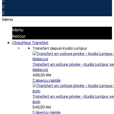



Menu
Menu
Retour
Chauffeur Transfert
Transfert depuis Kuala Lumpur
Transfert en voiture privée - Kuala Lumpur ve
Malacca
499,00 RM

Aperçu rapide
Transfert en voiture privée - Kuala Lumpur ve
Ipoh
549,00 RM

Aperçu rapide