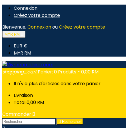
Connexion
Créez votre compte
Bienvenue,
Connexion
ou
Créez votre compte
MYR RM

EUR €
MYR RM
shopping_cart
Panier:
0
Produits - 0,00 RM
Il n'y a plus d'articles dans votre panier
Livraison
Total
0,00 RM
Commander


Rechercher