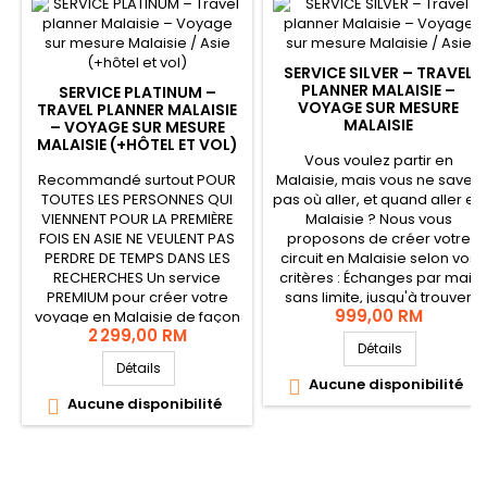
SERVICE SILVER – TRAVEL
PLANNER MALAISIE –
SERVICE PLATINUM –
VOYAGE SUR MESURE
TRAVEL PLANNER MALAISIE
MALAISIE
– VOYAGE SUR MESURE
MALAISIE (+HÔTEL ET VOL)
Vous voulez partir en
Recommandé surtout POUR
Malaisie, mais vous ne savez
TOUTES LES PERSONNES QUI
pas où aller, et quand aller en
VIENNENT POUR LA PREMIÈRE
Malaisie ? Nous vous
FOIS EN ASIE NE VEULENT PAS
proposons de créer votre
PERDRE DE TEMPS DANS LES
circuit en Malaisie selon vos
RECHERCHES Un service
critères : Échanges par mail,
PREMIUM pour créer votre
sans limite, jusqu'à trouver
999,00 RM
voyage en Malaisie de façon
votre circuit. Vidéo
2 299,00 RM
personnalisée. Le service
récapitulative du circuit
Détails
comprend : Les échanges
choisi. Nous resterons
Détails
privés par Whatsapp
joignables par mail, à tout
Aucune disponibilité

(appels, messages) et e-
moment, avant votre séjour.
Aucune disponibilité

mails, sans limite, jusqu'à
trouver votre...