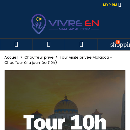

MYR RM
0



shoppi
Accueil
Chauffeur privé
Tour visite privée Malacca -
Chauffeur à la journée (10h)