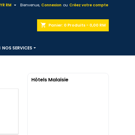

YR RM
Bienvenue,
Connexion
ou
Créez votre compte
shopping_cart
Panier:
0
Produits - 0,00 RM
NOS SERVICES
Hôtels Malaisie