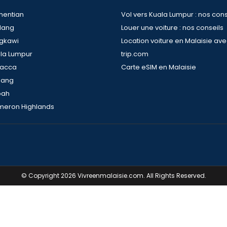
hentian
Vol vers Kuala Lumpur : nos cons
dang
Louer une voiture : nos conseils
ngkawi
Location voiture en Malaisie av
ala Lumpur
trip.com
lacca
Carte eSIM en Malaisie
nang
bah
meron Highlands
© Copyright 2026 Vivreenmalaisie.com. All Rights Reserved.