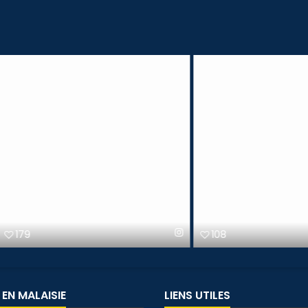
108
 EN MALAISIE
LIENS UTILES