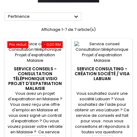

Pertinence
Affichage 1-7 de 7 article(s)
Prix réduit
- 0,00 RM
SERVICE CONSEILS -
SERVICE CONSULTING -
CONSULTATION
CRÉATION SOCIÉTÉ / VISA
TÉLÉPHONIQUE VISIO
LABUAN
PROJET D'EXPATRIATION
MALAISIE
Vous avez un projet
Vous souhaitez ouvrir une
d'expatriation en Malaisie ?
société Labuan ? Vous
Vous avez reçu une offre
souhaitez de l'aide pour
d'emploi en Malaisie et
obtenir un visa Labuan ? Ce
vous avez signé un contrat
service de conseils est fait
d'expatriation ? Ou vous
pour vous : nous vous
voulez passer votre retraite
conseillons et répondons à
en Malaisie ? Ce service
toutes vos questions