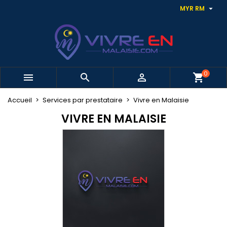

MYR RM
0



shopping_cart
Accueil
Services par prestataire
Vivre en Malaisie
VIVRE EN MALAISIE