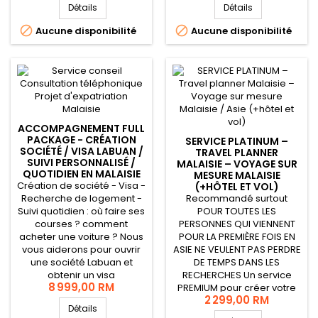
de conseils est fait pour
concernant le visa Labuan,
Détails
Détails
vous : nous vous
de la création de la
conseillons et répondons à
société, à l'obtention d'un


Aucune disponibilité
Aucune disponibilité
toutes vos questions
visa de travail.
concernant votre
expatriation en Malaisie.
ACCOMPAGNEMENT FULL
PACKAGE - CRÉATION
SERVICE PLATINUM –
SOCIÉTÉ / VISA LABUAN /
TRAVEL PLANNER
SUIVI PERSONNALISÉ /
MALAISIE – VOYAGE SUR
QUOTIDIEN EN MALAISIE
MESURE MALAISIE
Création de société - Visa -
(+HÔTEL ET VOL)
Recherche de logement -
Recommandé surtout
Suivi quotidien : où faire ses
POUR TOUTES LES
courses ? comment
PERSONNES QUI VIENNENT
acheter une voiture ? Nous
POUR LA PREMIÈRE FOIS EN
vous aiderons pour ouvrir
ASIE NE VEULENT PAS PERDRE
une société Labuan et
DE TEMPS DANS LES
obtenir un visa
RECHERCHES Un service
8 999,00 RM
Malaisie.Mais nous vous
PREMIUM pour créer votre
2 299,00 RM
accompagnons
voyage en Malaisie de
Détails
également dans votre
façon personnalisée. Le