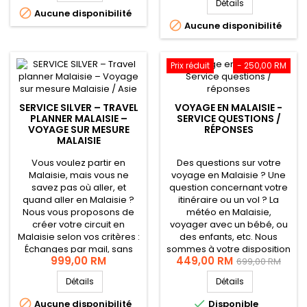
Détails
installation dans votre
service comprend : Les

Aucune disponibilité
nouveau pays, la Malaisie. Il
échanges privés par

Aucune disponibilité
s'agit d'un service unique,
Whatsapp (appels,
qui consiste à vous...
messages) et e-mails,
sans limite, jusqu'à trouver
Prix réduit
- 250,00 RM
votre...
SERVICE SILVER – TRAVEL
VOYAGE EN MALAISIE -
PLANNER MALAISIE –
SERVICE QUESTIONS /
VOYAGE SUR MESURE
RÉPONSES
MALAISIE
Vous voulez partir en
Des questions sur votre
Malaisie, mais vous ne
voyage en Malaisie ? Une
savez pas où aller, et
question concernant votre
quand aller en Malaisie ?
itinéraire ou un vol ? La
Nous vous proposons de
météo en Malaisie,
créer votre circuit en
voyager avec un bébé, ou
Malaisie selon vos critères :
des enfants, etc. Nous
Échanges par mail, sans
sommes à votre disposition
999,00 RM
449,00 RM
limite, jusqu'à trouver votre
avec ce service
699,00 RM
circuit. Vidéo récapitulative
téléphonique. À travers un
Détails
Détails
du circuit choisi. Nous
seul appel de 60 minutes
resterons joignables par
ou 2 appels de 30 minutes,


Aucune disponibilité
Disponible