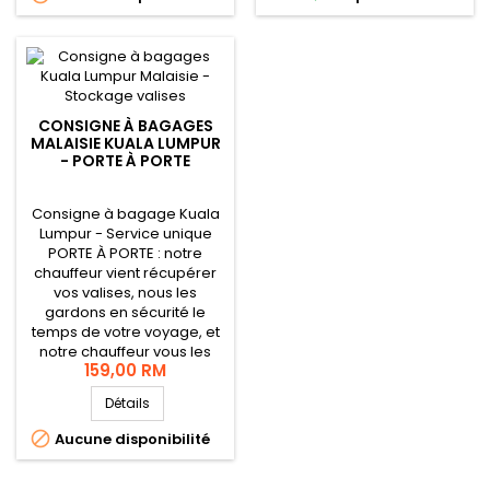
mail, à tout moment, avant
nous répondrons à vos
votre séjour.
questions concernant votre
séjour en...
CONSIGNE À BAGAGES
MALAISIE KUALA LUMPUR
- PORTE À PORTE
Consigne à bagage Kuala
Lumpur - Service unique
PORTE À PORTE : notre
chauffeur vient récupérer
vos valises, nous les
gardons en sécurité le
temps de votre voyage, et
notre chauffeur vous les
159,00 RM
relivre à votre retour.
Simple et pratique !
Détails

Aucune disponibilité