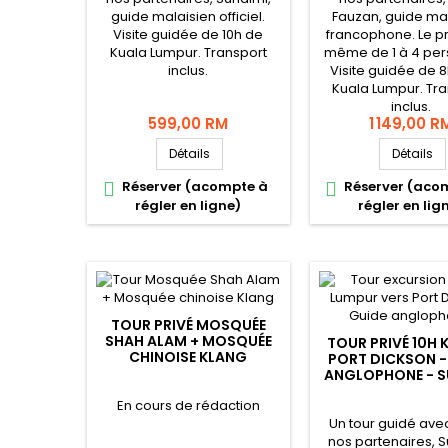
guide malaisien officiel.
Fauzan, guide ma
Visite guidée de 10h de
francophone. Le pri
Kuala Lumpur. Transport
même de 1 à 4 per
inclus.
Visite guidée de 
Kuala Lumpur. Tr
inclus.
599,00 RM
1 149,00 R
Détails
Détails
Réserver (acompte à
Réserver (aco


régler en ligne)
régler en lig
TOUR PRIVÉ MOSQUÉE
SHAH ALAM + MOSQUÉE
TOUR PRIVÉ 10H 
CHINOISE KLANG
PORT DICKSON -
ANGLOPHONE - S
En cours de rédaction
Un tour guidé ave
nos partenaires, S