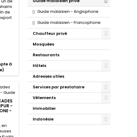
Guide malaisien privé
c un de
uhaimi.
Guide malaisien - Anglophone
6h de
nsport
Guide malaisien - Francophone
Chauffeur privé
Mosquées
M
Restaurants
mpte à
Hôtels
e)
Adresses utiles
Services par prestataire
Vêtements
CADES
MPUR -
Immobilier
ONE -
Indonésie
, en
meuses
 Kuala