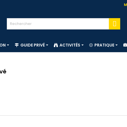
M

ION
GUIDE PRIVÉ
ACTIVITÉS
PRATIQUE
ivé