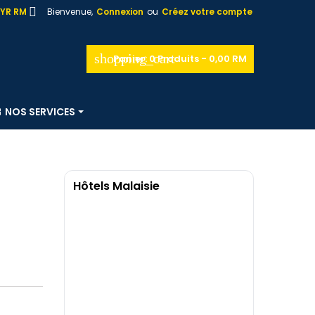

YR RM
Bienvenue,
Connexion
ou
Créez votre compte
shopping_cart
Panier:
0
Produits - 0,00 RM
NOS SERVICES
Hôtels Malaisie