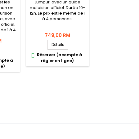
t les
Lumpur, avec un guide
chan en
malaisien officiel. Durée 10-
cursion
12h. Le prix est le même de 1
e, avec
à 4 personnes.
fficiel.
 de 1 à 4
749,00 RM
M
Détails
Réserver (acompte à

mpte à
régler en ligne)
ne)