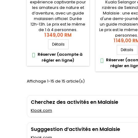
expérience captivante pour
Kuala Selangor e
les amateurs de nature et
rizières de Sekin
d’aventure, avec un guide
Malaisie : une ex
malaisien officiel. Durée
d'une demi-journé
12h-13h. Le prix est le même
un guide malaisien o
de 1 à 4 personnes.
Le prix est le même
1 349,00 RM
personnes.
1 149,00 R
Détails
Détails
Réserver (acompte à

Réserver (aco
régler en ligne)

régler en lig
Affichage 1-15 de 15 article(s)
Cherchez des activités en Malaisie
Klook.com
Sugggestion d’activités en Malaisie
Klook.com