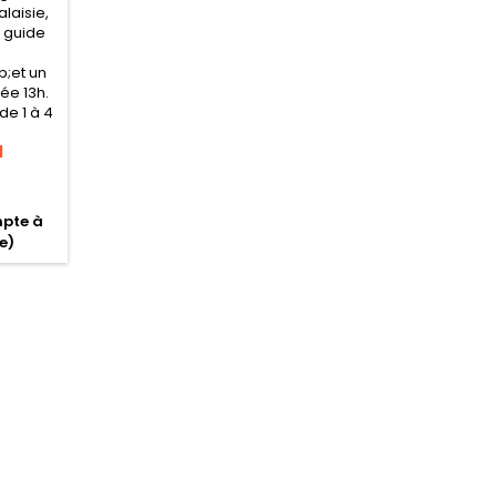
laisie,
 guide
;et un
rée 13h.
de 1 à 4
M
mpte à
e)