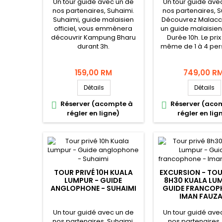
Un tour guidé avec un de
Un tour guidé ave
nos partenaires, Suhaimi.
nos partenaires, S
Suhaimi, guide malaisien
Découvrez Malacc
officiel, vous emmènera
un guide malaisien o
découvrir Kampung Bharu
Durée 10h. Le prix
durant 3h.
même de 1 à 4 per
159,00 RM
749,00 R
Détails
Détails
Réserver (acompte à
Réserver (aco


régler en ligne)
régler en lig
TOUR PRIVÉ 10H KUALA
EXCURSION - TOU
LUMPUR - GUIDE
8H30 KUALA LU
ANGLOPHONE - SUHAIMI
GUIDE FRANCOP
IMAN FAUZ
Un tour guidé avec un de
Un tour guidé ave
nos partenaires, Suhaimi,
nos partenaires