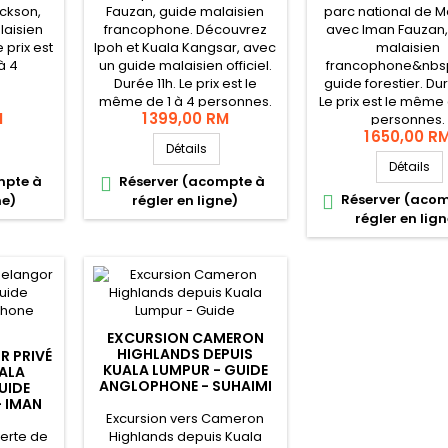
ickson,
Fauzan, guide malaisien
parc national de Ma
laisien
francophone. Découvrez
avec Iman Fauzan,
e prix est
Ipoh et Kuala Kangsar, avec
malaisien
à 4
un guide malaisien officiel.
francophone&nbsp
Durée 11h. Le prix est le
guide forestier. Du
même de 1 à 4 personnes.
Le prix est le même 
M
1 399,00 RM
personnes.
1 650,00 R
Détails
Détails
mpte à
Réserver (acompte à

Réserver (aco
ne)
régler en ligne)

régler en lign
EXCURSION CAMERON
HIGHLANDS DEPUIS
R PRIVÉ
KUALA LUMPUR - GUIDE
UALA
ANGLOPHONE - SUHAIMI
UIDE
 IMAN
Excursion vers Cameron
verte de
Highlands depuis Kuala