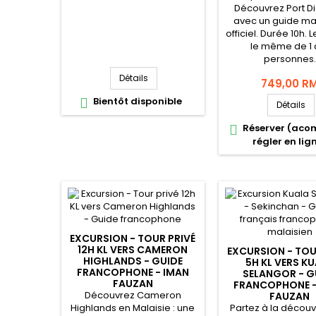
Découvrez Port D
avec un guide ma
officiel. Durée 10h. L
le même de 1 
personnes.
Détails
749,00 R
Bientôt disponible

Détails
Réserver (aco

régler en lig
EXCURSION - TOUR PRIVÉ
12H KL VERS CAMERON
EXCURSION - TOU
HIGHLANDS - GUIDE
5H KL VERS K
FRANCOPHONE - IMAN
SELANGOR - G
FAUZAN
FRANCOPHONE -
Découvrez Cameron
FAUZAN
Highlands en Malaisie : une
Partez à la décou