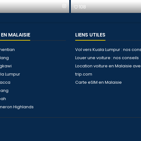
272
 EN MALAISIE
LIENS UTILES
hentian
Vol vers Kuala Lumpur : nos cons
dang
Louer une voiture : nos conseils
ngkawi
Location voiture en Malaisie av
ala Lumpur
trip.com
lacca
Carte eSIM en Malaisie
nang
bah
meron Highlands