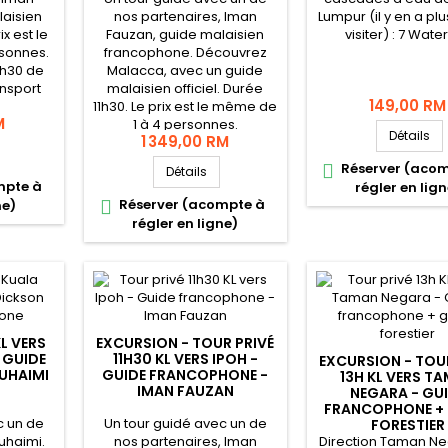
laisien
nos partenaires, Iman
Lumpur (il y en a plu
x est le
Fauzan, guide malaisien
visiter) : 7 Water
sonnes.
francophone. Découvrez
8h30 de
Malacca, avec un guide
ansport
malaisien officiel. Durée
149,00 RM
11h30. Le prix est le même de
M
1 à 4 personnes.
Détails
1 349,00 RM
Réserver (aco

Détails
mpte à
régler en lign
Réserver (acompte à
ne)

régler en ligne)
KL VERS
EXCURSION - TOUR PRIVÉ
 GUIDE
11H30 KL VERS IPOH -
EXCURSION - TOU
UHAIMI
GUIDE FRANCOPHONE -
13H KL VERS T
IMAN FAUZAN
NEGARA - GU
FRANCOPHONE + 
c un de
Un tour guidé avec un de
FORESTIER
uhaimi.
nos partenaires, Iman
Direction Taman Ne