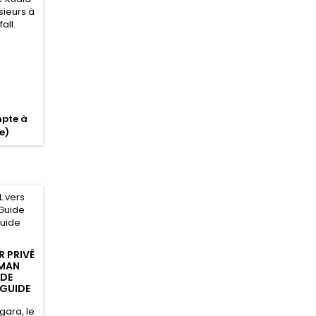
sieurs à
fall.
mpte à
e)
R PRIVÉ
AMAN
IDE
GUIDE
gara, le