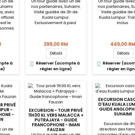
c un de
Un tour guidé avec un de
Un tour guidé ave
uhaimi.
nos partenaires, Suhaimi.
nos partenaires, S
a, avec
Visite guidée de 3h de
Visite guidée de 
fficiel.
Kuala Lumpur.
Kuala Lumpur. Tra
 est le
Exclusivement à pied.
inclus.
sonnes.
M
299,00 RM
449,00 R
Détails
Détails
mpte à
Réserver (acompte à
Réserver (aco


ne)
régler en ligne)
régler en lign
EXCURSION CAS
D'EAU KUALA LU
R PRIVÉ
GUIDE ANGLOPH
MPUR -
EXCURSION - TOUR PRIVÉ
SUHAIMI
HONE -
11H30 KL VERS MALACCA +
AN
PUTRAJAYA - GUIDE
Excursion de 4h
FRANCOPHONE - IMAN
c un de
direction des fa
FAUZAN
, Iman
Un tour guidé avec un de
cascades d'eau de