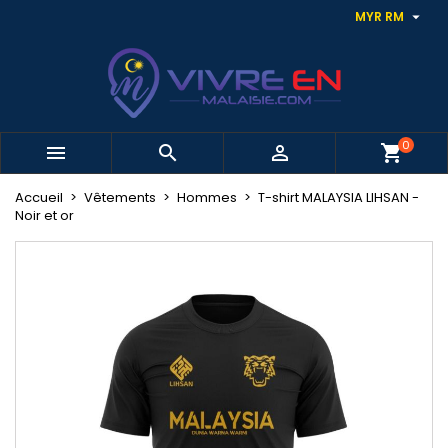

MYR RM
0



shopping_cart
Accueil
Vêtements
Hommes
T-shirt MALAYSIA LIHSAN -
Noir et or