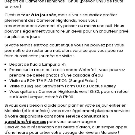
Départ de Cameron Highlands : 15h00 (prévoir 3h30 de route
environ)
C'est un
tour à la journée
, mais si vous souhaitez profiter
pleinement des Cameron Highlands, nous vous
recommandons vivement d'y passer au moins une nuit. Nous
pouvons également vous faire un devis pour un chauffeur privé
sur plusieurs jours.
Si votre temps est trop court et que vous ne pouvez pas vous
permettre de rester une nuit, alors voici ce que vous pourrez
faire durant cette journée de visite :
Départ de Kuala Lumpur à 7h
Pause sur la route au Lata Iskandar Waterfall : vous pourrez
prendre de belles photos d'une cascade d'eau
Visite de BOH TEA PLANTATION (Sungai Palas)
Visite du Big Red Strawberry Farm OU du Cactus Valley
Vous quitterez Cameron Highlands vers 13h30, pour un retour
sur Kuala Lumpur, estimé à 17h00.
Si vous avez besoin d'aide pour planifier votre séjour entier en
Malaisie (et Indonésie), vous avez également plusieurs services
à votre disponibilité dont notre
service consultation
questions/réponses
pour vous accompagner.
Cela va de la réservation des billets d'avion, à un simple appel
d'une heure pour créer votre voyage de rêve en Malaisie !