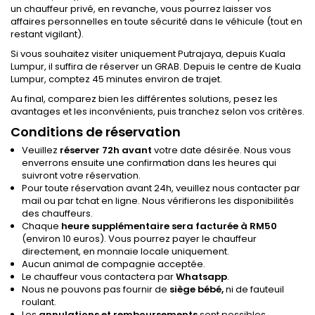
un chauffeur privé, en revanche, vous pourrez laisser vos
affaires personnelles en toute sécurité dans le véhicule (tout en
restant vigilant).
Si vous souhaitez visiter uniquement Putrajaya, depuis Kuala
Lumpur, il suffira de réserver un GRAB. Depuis le centre de Kuala
Lumpur, comptez 45 minutes environ de trajet.
Au final, comparez bien les différentes solutions, pesez les
avantages et les inconvénients, puis tranchez selon vos critères.
Conditions de réservation
Veuillez
réserver 72h avant
votre date désirée. Nous vous
enverrons ensuite une confirmation dans les heures qui
suivront votre réservation.
Pour toute réservation avant 24h, veuillez nous contacter par
mail ou par tchat en ligne. Nous vérifierons les disponibilités
des chauffeurs.
Chaque
heure supplémentaire sera facturée à RM50
(environ 10 euros). Vous pourrez payer le chauffeur
directement, en monnaie locale uniquement.
Aucun animal de compagnie acceptée.
Le chauffeur vous contactera par
Whatsapp
.
Nous ne pouvons pas fournir de
siège bébé,
ni de fauteuil
roulant.
Les
annulations et remboursements
sont possibles