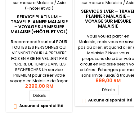
SERVICE SILVER – TRAVEL
PLANNER MALAISIE –
SERVICE PLATINUM –
VOYAGE SUR MESURE
TRAVEL PLANNER MALAISIE
MALAISIE
– VOYAGE SUR MESURE
MALAISIE (+HÔTEL ET VOL)
Vous voulez partir en
Recommandé surtout POUR
Malaisie, mais vous ne savez
TOUTES LES PERSONNES QUI
pas où aller, et quand aller en
VIENNENT POUR LA PREMIÈRE
Malaisie ? Nous vous
FOIS EN ASIE NE VEULENT PAS
proposons de créer votre
PERDRE DE TEMPS DANS LES
circuit en Malaisie selon vos
RECHERCHES Un service
critères : Échanges par mail,
PREMIUM pour créer votre
sans limite, jusqu'à trouver
999,00 RM
voyage en Malaisie de façon
votre circuit. Vidéo
2 299,00 RM
personnalisée. Le service
récapitulative du circuit
Détails
comprend : Les échanges
choisi. Nous resterons
Détails
privés par Whatsapp
joignables par mail, à tout
Aucune disponibilité

(appels, messages) et e-
moment, avant votre séjour.
Aucune disponibilité

mails, sans limite, jusqu'à
trouver votre...