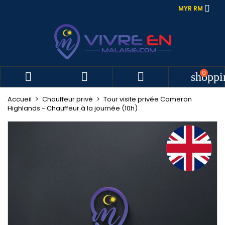

MYR RM
0



shoppi
Accueil
Chauffeur privé
Tour visite privée Cameron
Highlands - Chauffeur à la journée (10h)