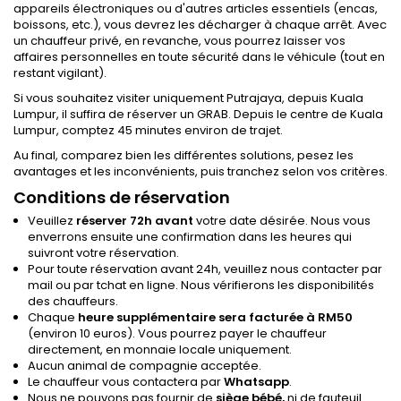
appareils électroniques ou d'autres articles essentiels (encas,
boissons, etc.), vous devrez les décharger à chaque arrêt. Avec
un chauffeur privé, en revanche, vous pourrez laisser vos
affaires personnelles en toute sécurité dans le véhicule (tout en
restant vigilant).
Si vous souhaitez visiter uniquement Putrajaya, depuis Kuala
Lumpur, il suffira de réserver un GRAB. Depuis le centre de Kuala
Lumpur, comptez 45 minutes environ de trajet.
Au final, comparez bien les différentes solutions, pesez les
avantages et les inconvénients, puis tranchez selon vos critères.
Conditions de réservation
Veuillez
réserver 72h avant
votre date désirée. Nous vous
enverrons ensuite une confirmation dans les heures qui
suivront votre réservation.
Pour toute réservation avant 24h, veuillez nous contacter par
mail ou par tchat en ligne. Nous vérifierons les disponibilités
des chauffeurs.
Chaque
heure supplémentaire sera facturée à RM50
(environ 10 euros). Vous pourrez payer le chauffeur
directement, en monnaie locale uniquement.
Aucun animal de compagnie acceptée.
Le chauffeur vous contactera par
Whatsapp
.
Nous ne pouvons pas fournir de
siège bébé,
ni de fauteuil