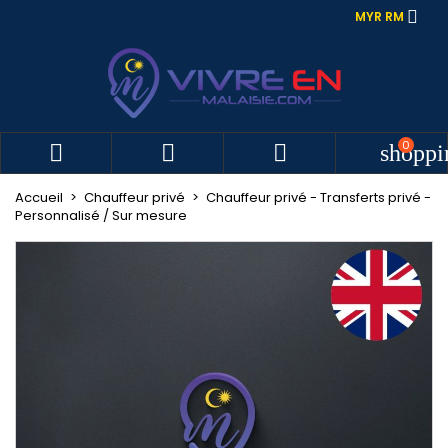

MYR RM
0



shoppi
Accueil
Chauffeur privé
Chauffeur privé - Transferts privé -
Personnalisé / Sur mesure