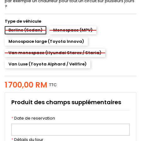
par exemple un chauffeur pour tout un circuit sur plusieurs jours
?
Type de véhicule
Berline (Sedan)
Monospace (MPV)
Monospace large (Toyota Innova)
Van monospace (Hyundai Starex / Staria)
Van Luxe (Toyota Alphard / Vellfire)
1 700,00 RM
TTC
Produit des champs supplémentaires
*
Date de reservation
*
Détails du tour