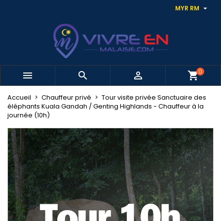

MYR RM
0



shopping_cart
Accueil
Chauffeur privé
Tour visite privée Sanctuaire des
éléphants Kuala Gandah / Genting Highlands - Chauffeur à la
journée (10h)