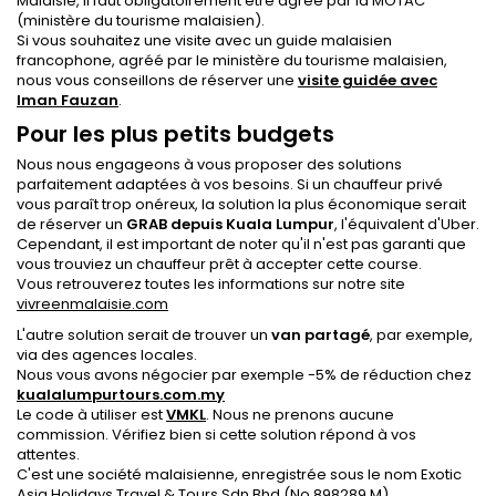
Malaisie, il faut obligatoirement être agréé par la MOTAC
(ministère du tourisme malaisien).
Si vous souhaitez une visite avec un guide malaisien
francophone, agréé par le ministère du tourisme malaisien,
nous vous conseillons de réserver une
visite guidée avec
Iman Fauzan
.
Pour les plus petits budgets
Nous nous engageons à vous proposer des solutions
parfaitement adaptées à vos besoins. Si un chauffeur privé
vous paraît trop onéreux, la solution la plus économique serait
de réserver un
GRAB depuis Kuala Lumpur
, l'équivalent d'Uber.
Cependant, il est important de noter qu'il n'est pas garanti que
vous trouviez un chauffeur prêt à accepter cette course.
Vous retrouverez toutes les informations sur notre site
vivreenmalaisie.com
L'autre solution serait de trouver un
van partagé
, par exemple,
via des agences locales.
Nous vous avons négocier par exemple -5% de réduction chez
kualalumpurtours.com.my
Le code à utiliser est
VMKL
. Nous ne prenons aucune
commission. Vérifiez bien si cette solution répond à vos
attentes.
C'est une société malaisienne, enregistrée sous le nom Exotic
Asia Holidays Travel & Tours Sdn Bhd (No 898289 M).