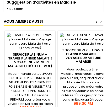
Sugggestion d’activités en Malaisie
Klook.com
VOUS AIMEREZ AUSSI
<
>
SERVICE SILVER – TRAVEL
PLANNER MALAISIE –
SERVICE PLATINUM –
VOYAGE SUR MESURE
TRAVEL PLANNER MALAISIE
MALAISIE
– VOYAGE SUR MESURE
MALAISIE (+HÔTEL ET VOL)
Vous voulez partir en
Recommandé surtout POUR
Malaisie, mais vous ne savez
TOUTES LES PERSONNES QUI
pas où aller, et quand aller en
VIENNENT POUR LA PREMIÈRE
Malaisie ? Nous vous
FOIS EN ASIE NE VEULENT PAS
proposons de créer votre
PERDRE DE TEMPS DANS LES
circuit en Malaisie selon vos
RECHERCHES Un service
critères : Échanges par mail,
PREMIUM pour créer votre
sans limite, jusqu'à trouver
999,00 RM
voyage en Malaisie de façon
votre circuit. Vidéo