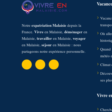
Vacance
Vacance
transpor
expatriation Malaisie
Notre
depuis la
Vivre
déménager
France.
en Malaisie,
en
Où aller
travailler
voyager
Malaisie,
en Malaisie,
histori
séjour
en Malaisie,
en Malaisie : nous
Quand p
partageons notre expérience personnelle.
météo et
Climat 
Découvr
ses plu
Vivre e
Cherche