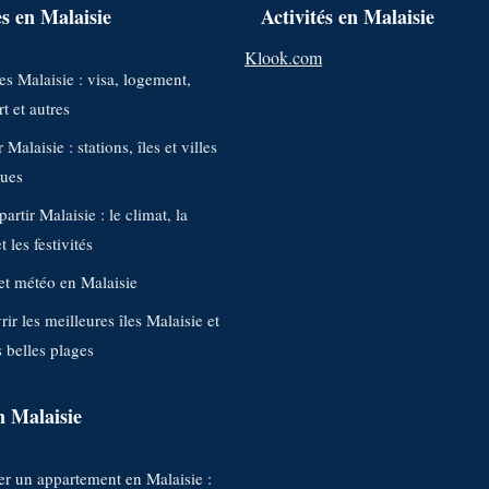
s en Malaisie
Activités en Malaisie
Klook.com
s Malaisie : visa, logement,
t et autres
 Malaisie : stations, îles et villes
ques
artir Malaisie : le climat, la
 les festivités
et météo en Malaisie
ir les meilleures îles Malaisie et
s belles plages
n Malaisie
r un appartement en Malaisie :