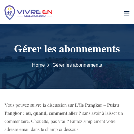
Skip
to
content
Gérer les abonnements
Home
Gérer les abonnements
L’île Pangkor – Pulau
Vous pouvez suivre la discussion sur
Pangkor : où, quand, comment aller ?
sans avoir à laisser un
commentaire. Chouette, pas vrai ? Entrez simplement votre
adresse email dans le champ ci-dessous.