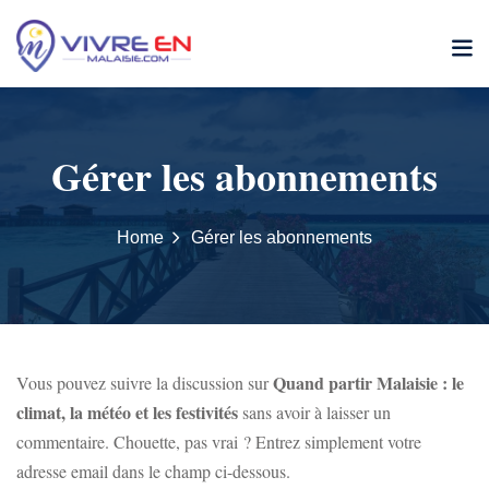
Skip
to
content
Gérer les abonnements
Home
Gérer les abonnements
Quand partir Malaisie : le
Vous pouvez suivre la discussion sur
climat, la météo et les festivités
sans avoir à laisser un
commentaire. Chouette, pas vrai ? Entrez simplement votre
adresse email dans le champ ci-dessous.