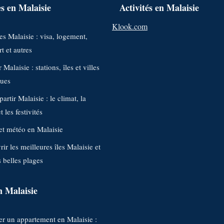
s en Malaisie
Activités en Malaisie
Klook.com
s Malaisie : visa, logement,
t et autres
 Malaisie : stations, îles et villes
ques
artir Malaisie : le climat, la
 les festivités
et météo en Malaisie
ir les meilleures îles Malaisie et
s belles plages
n Malaisie
r un appartement en Malaisie :