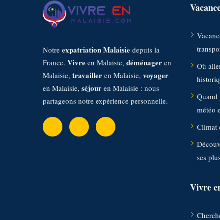
Vacance
Vacance
transpor
expatriation Malaisie
Notre
depuis la
Vivre
déménager
France.
en Malaisie,
en
Où aller
travailler
voyager
Malaisie,
en Malaisie,
histori
séjour
en Malaisie,
en Malaisie : nous
Quand p
partageons notre expérience personnelle.
météo et
Climat 
Découvr
ses plu
Vivre e
Cherche