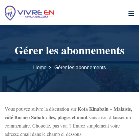
Skip
to
content
Gérer les abonnements
Home
Gérer les abonnements
Kota Kinabalu – Malaisie,
Vous pouvez suivre la discussion sur
côté Borneo Sabah : îles, plages et mont
sans avoir à laisser un
commentaire. Chouette, pas vrai ? Entrez simplement votre
adresse email dans le champ ci-dessous.