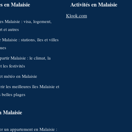
s en Malaisie
Activités en Malaisie
Klook.com
s Malaisie : visa, logement,
t et autres
 Malaisie : stations, îles et villes
ques
artir Malaisie : le climat, la
 les festivités
et météo en Malaisie
ir les meilleures îles Malaisie et
s belles plages
n Malaisie
r un appartement en Malaisie :