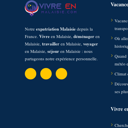
Vacance
Vacance
transpor
expatriation Malaisie
Notre
depuis la
Vivre
déménager
France.
en Malaisie,
en
Où aller
travailler
voyager
Malaisie,
en Malaisie,
histori
séjour
en Malaisie,
en Malaisie : nous
Quand p
partageons notre expérience personnelle.
météo et
Climat 
Découvr
ses plu
Vivre e
Cherche