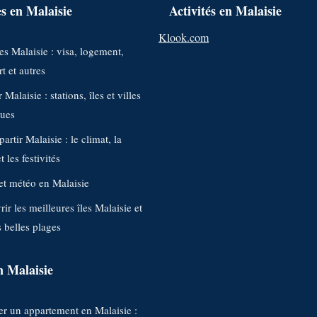
s en Malaisie
Activités en Malaisie
Klook.com
s Malaisie : visa, logement,
t et autres
 Malaisie : stations, îles et villes
ques
artir Malaisie : le climat, la
 les festivités
et météo en Malaisie
ir les meilleures îles Malaisie et
s belles plages
n Malaisie
r un appartement en Malaisie :