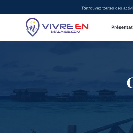
Skip
Retrouvez toutes des activité
to
content
Présentat