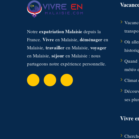
Vacance
Vacance
transpor
expatriation Malaisie
Notre
depuis la
Vivre
déménager
France.
en Malaisie,
en
Où aller
travailler
voyager
Malaisie,
en Malaisie,
histori
séjour
en Malaisie,
en Malaisie : nous
Quand p
partageons notre expérience personnelle.
météo et
Climat 
Découvr
ses plu
Vivre e
Cherche