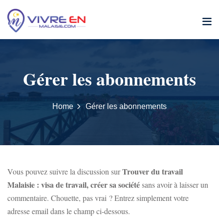
Skip
to
content
Gérer les abonnements
Home
Gérer les abonnements
Trouver du travail
Vous pouvez suivre la discussion sur
Malaisie : visa de travail, créer sa société
sans avoir à laisser un
commentaire. Chouette, pas vrai ? Entrez simplement votre
adresse email dans le champ ci-dessous.